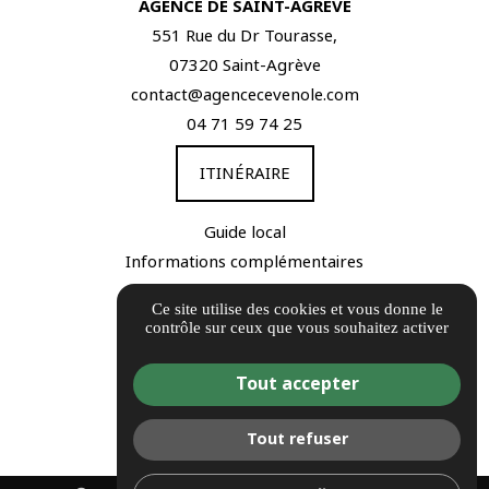
AGENCE DE SAINT-AGRÈVE
551 Rue du Dr Tourasse,
07320 Saint-Agrève
contact@agencecevenole.com
04 71 59 74 25
ITINÉRAIRE
Guide local
Informations complémentaires
Mentions légales
Ce site utilise des cookies et vous donne le
Politique de confidentialité
contrôle sur ceux que vous souhaitez activer
Barème d'honoraires
Gestion des cookies
Tout accepter
Tout refuser