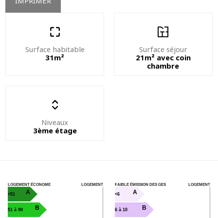
IMPRIMER
Surface habitable
Surface séjour
31m²
21m² avec coin
chambre
Niveaux
3ème étage
LOGEMENT ÉCONOME
LOGEMENT
FAIBLE ÉMISSION DES GES
LOGEMENT
A
A
<51
<6
B
B
51 à 90
6 à 10